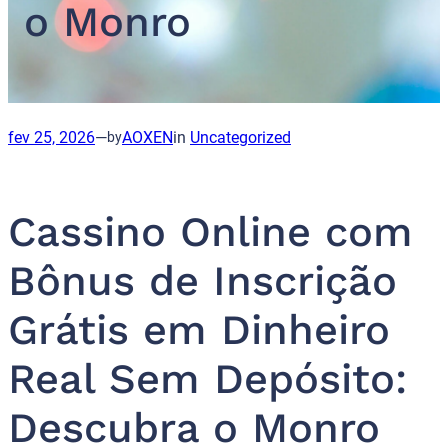
o Monro
fev 25, 2026
—
AOXEN
in
Uncategorized
by
Cassino Online com
Bônus de Inscrição
Grátis em Dinheiro
Real Sem Depósito:
Descubra o Monro