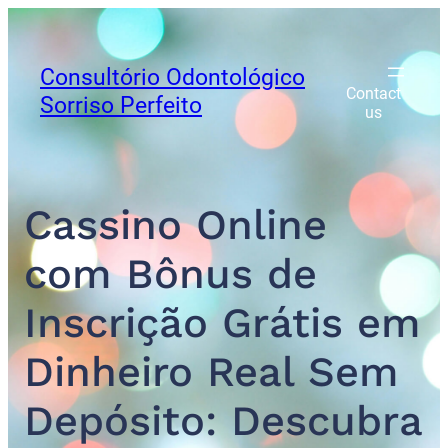
Pular
para
o
Consultório Odontológico
conteúdo
Contact
Sorriso Perfeito
us
Cassino Online
com Bônus de
Inscrição Grátis em
Dinheiro Real Sem
Depósito: Descubra