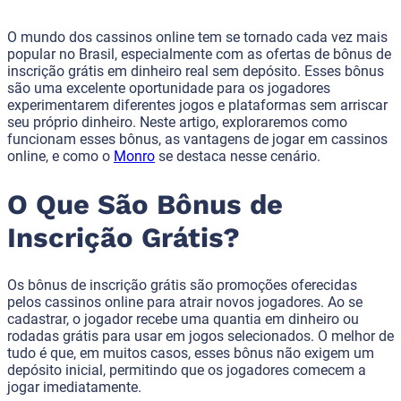
O mundo dos cassinos online tem se tornado cada vez mais
popular no Brasil, especialmente com as ofertas de bônus de
inscrição grátis em dinheiro real sem depósito. Esses bônus
são uma excelente oportunidade para os jogadores
experimentarem diferentes jogos e plataformas sem arriscar
seu próprio dinheiro. Neste artigo, exploraremos como
funcionam esses bônus, as vantagens de jogar em cassinos
online, e como o
Monro
se destaca nesse cenário.
O Que São Bônus de
Inscrição Grátis?
Os bônus de inscrição grátis são promoções oferecidas
pelos cassinos online para atrair novos jogadores. Ao se
cadastrar, o jogador recebe uma quantia em dinheiro ou
rodadas grátis para usar em jogos selecionados. O melhor de
tudo é que, em muitos casos, esses bônus não exigem um
depósito inicial, permitindo que os jogadores comecem a
jogar imediatamente.