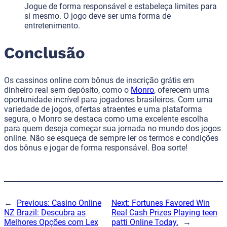
Jogue de forma responsável e estabeleça limites para
si mesmo. O jogo deve ser uma forma de
entretenimento.
Conclusão
Os cassinos online com bônus de inscrição grátis em
dinheiro real sem depósito, como o
Monro
, oferecem uma
oportunidade incrível para jogadores brasileiros. Com uma
variedade de jogos, ofertas atraentes e uma plataforma
segura, o Monro se destaca como uma excelente escolha
para quem deseja começar sua jornada no mundo dos jogos
online. Não se esqueça de sempre ler os termos e condições
dos bônus e jogar de forma responsável. Boa sorte!
←
Previous:
Casino Online
Next:
Fortunes Favored Win
NZ Brazil: Descubra as
Real Cash Prizes Playing teen
Melhores Opções com Lex
patti Online Today.
→